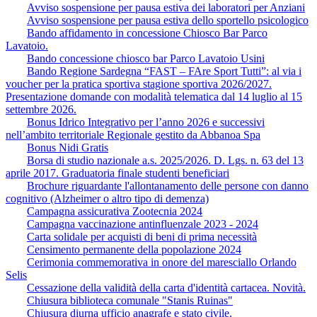
Avviso sospensione per pausa estiva dei laboratori per Anziani
Avviso sospensione per pausa estiva dello sportello psicologico
Bando affidamento in concessione Chiosco Bar Parco
Lavatoio.
Bando concessione chiosco bar Parco Lavatoio Usini
Bando Regione Sardegna “FAST – FAre Sport Tutti”: al via i
voucher per la pratica sportiva stagione sportiva 2026/2027.
Presentazione domande con modalità telematica dal 14 luglio al 15
settembre 2026.
Bonus Idrico Integrativo per l’anno 2026 e successivi
nell’ambito territoriale Regionale gestito da Abbanoa Spa
Bonus Nidi Gratis
Borsa di studio nazionale a.s. 2025/2026. D. Lgs. n. 63 del 13
aprile 2017. Graduatoria finale studenti beneficiari
Brochure riguardante l'allontanamento delle persone con danno
cognitivo (Alzheimer o altro tipo di demenza)
Campagna assicurativa Zootecnia 2024
Campagna vaccinazione antinfluenzale 2023 - 2024
Carta solidale per acquisti di beni di prima necessità
Censimento permanente della popolazione 2024
Cerimonia commemorativa in onore del maresciallo Orlando
Selis
Cessazione della validità della carta d'identità cartacea. Novità.
Chiusura biblioteca comunale "Stanis Ruinas"
Chiusura diurna ufficio anagrafe e stato civile.