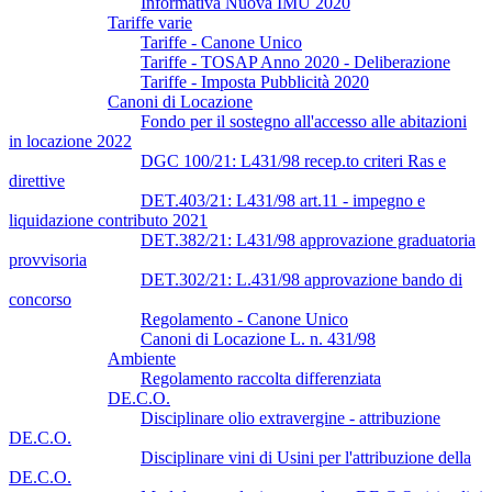
Informativa Nuova IMU 2020
Tariffe varie
Tariffe - Canone Unico
Tariffe - TOSAP Anno 2020 - Deliberazione
Tariffe - Imposta Pubblicità 2020
Canoni di Locazione
Fondo per il sostegno all'accesso alle abitazioni
in locazione 2022
DGC 100/21: L431/98 recep.to criteri Ras e
direttive
DET.403/21: L431/98 art.11 - impegno e
liquidazione contributo 2021
DET.382/21: L431/98 approvazione graduatoria
provvisoria
DET.302/21: L.431/98 approvazione bando di
concorso
Regolamento - Canone Unico
Canoni di Locazione L. n. 431/98
Ambiente
Regolamento raccolta differenziata
DE.C.O.
Disciplinare olio extravergine - attribuzione
DE.C.O.
Disciplinare vini di Usini per l'attribuzione della
DE.C.O.