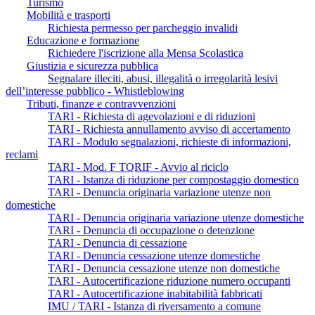
Turismo
Mobilità e trasporti
Richiesta permesso per parcheggio invalidi
Educazione e formazione
Richiedere l'iscrizione alla Mensa Scolastica
Giustizia e sicurezza pubblica
Segnalare illeciti, abusi, illegalità o irregolarità lesivi
dell’interesse pubblico - Whistleblowing
Tributi, finanze e contravvenzioni
TARI - Richiesta di agevolazioni e di riduzioni
TARI - Richiesta annullamento avviso di accertamento
TARI - Modulo segnalazioni, richieste di informazioni,
reclami
TARI - Mod. F TQRIF - Avvio al riciclo
TARI - Istanza di riduzione per compostaggio domestico
TARI - Denuncia originaria variazione utenze non
domestiche
TARI - Denuncia originaria variazione utenze domestiche
TARI - Denuncia di occupazione o detenzione
TARI - Denuncia di cessazione
TARI - Denuncia cessazione utenze domestiche
TARI - Denuncia cessazione utenze non domestiche
TARI - Autocertificazione riduzione numero occupanti
TARI - Autocertificazione inabitabilità fabbricati
IMU / TARI - Istanza di riversamento a comune