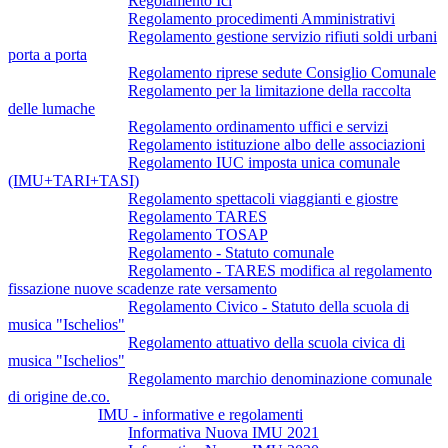
Regolamento Ici
Regolamento procedimenti Amministrativi
Regolamento gestione servizio rifiuti soldi urbani
porta a porta
Regolamento riprese sedute Consiglio Comunale
Regolamento per la limitazione della raccolta
delle lumache
Regolamento ordinamento uffici e servizi
Regolamento istituzione albo delle associazioni
Regolamento IUC imposta unica comunale
(IMU+TARI+TASI)
Regolamento spettacoli viaggianti e giostre
Regolamento TARES
Regolamento TOSAP
Regolamento - Statuto comunale
Regolamento - TARES modifica al regolamento
fissazione nuove scadenze rate versamento
Regolamento Civico - Statuto della scuola di
musica "Ischelios"
Regolamento attuativo della scuola civica di
musica "Ischelios"
Regolamento marchio denominazione comunale
di origine de.co.
IMU - informative e regolamenti
Informativa Nuova IMU 2021