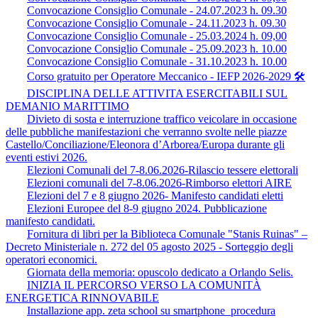
Convocazione Consiglio Comunale - 24.07.2023 h. 09.30
Convocazione Consiglio Comunale - 24.11.2023 h. 09.30
Convocazione Consiglio Comunale - 25.03.2024 h. 09,00
Convocazione Consiglio Comunale - 25.09.2023 h. 10.00
Convocazione Consiglio Comunale - 31.10.2023 h. 10.00
Corso gratuito per Operatore Meccanico - IEFP 2026-2029 🛠️
DISCIPLINA DELLE ATTIVITA ESERCITABILI SUL
DEMANIO MARITTIMO
Divieto di sosta e interruzione traffico veicolare in occasione
delle pubbliche manifestazioni che verranno svolte nelle piazze
Castello/Conciliazione/Eleonora d’Arborea/Europa durante gli
eventi estivi 2026.
Elezioni Comunali del 7-8.06.2026-Rilascio tessere elettorali
Elezioni comunali del 7-8.06.2026-Rimborso elettori AIRE
Elezioni del 7 e 8 giugno 2026- Manifesto candidati eletti
Elezioni Europee del 8-9 giugno 2024. Pubblicazione
manifesto candidati.
Fornitura di libri per la Biblioteca Comunale "Stanis Ruinas" –
Decreto Ministeriale n. 272 del 05 agosto 2025 - Sorteggio degli
operatori economici.
Giornata della memoria: opuscolo dedicato a Orlando Selis.
INIZIA IL PERCORSO VERSO LA COMUNITÀ
ENERGETICA RINNOVABILE
Installazione app. zeta school su smartphone_procedura