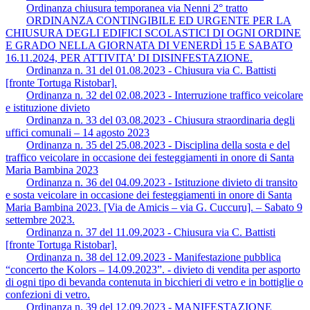
Ordinanza chiusura temporanea via Nenni 2° tratto
ORDINANZA CONTINGIBILE ED URGENTE PER LA
CHIUSURA DEGLI EDIFICI SCOLASTICI DI OGNI ORDINE
E GRADO NELLA GIORNATA DI VENERDÌ 15 E SABATO
16.11.2024, PER ATTIVITA’ DI DISINFESTAZIONE.
Ordinanza n. 31 del 01.08.2023 - Chiusura via C. Battisti
[fronte Tortuga Ristobar].
Ordinanza n. 32 del 02.08.2023 - Interruzione traffico veicolare
e istituzione divieto
Ordinanza n. 33 del 03.08.2023 - Chiusura straordinaria degli
uffici comunali – 14 agosto 2023
Ordinanza n. 35 del 25.08.2023 - Disciplina della sosta e del
traffico veicolare in occasione dei festeggiamenti in onore di Santa
Maria Bambina 2023
Ordinanza n. 36 del 04.09.2023 - Istituzione divieto di transito
e sosta veicolare in occasione dei festeggiamenti in onore di Santa
Maria Bambina 2023. [Via de Amicis – via G. Cuccuru]. – Sabato 9
settembre 2023.
Ordinanza n. 37 del 11.09.2023 - Chiusura via C. Battisti
[fronte Tortuga Ristobar].
Ordinanza n. 38 del 12.09.2023 - Manifestazione pubblica
“concerto the Kolors – 14.09.2023”. - divieto di vendita per asporto
di ogni tipo di bevanda contenuta in bicchieri di vetro e in bottiglie o
confezioni di vetro.
Ordinanza n. 39 del 12.09.2023 - MANIFESTAZIONE