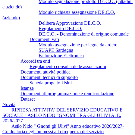
Modulo segnalazione prodotto DE.C.O. (cittadini
e aziende)
Modulo richiesta assegnazione DE.C.O.
(aziende)
Delibera Approvazione DE.C.O.
Regolamento DE.C.O.
DE.C.O. - Denominazione di origine comunale
Documenti vari
Modulo assegnazione per legna da ardere
SUAPE Sardegna
Fatturazione Elettronica
Accordi tra enti
Regolamento consulta delle associazioni
Documenti attività politica
Documenti tecnici di supporto
Scheda progetto Usini
Istanze
Documenti di programmazione e rendicontazione
Dataset
Novità
RIPRESA ATTIVITA' DEL SERVIZIO EDUCATIVO E
SOCIALE " ASILO NIDO "GNOMI TRA GLI ULIVI A. E.
2026/2027
Asilo Nido " Gnomi gli Ulivi" Anno educativo 2026/2027-
Graduatoria degli ammessi alla frequenza del servizio