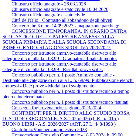
Chiusura ufficio anagrafe - 26.03.2026
Chiusura ufficio anagrafe e stato civile-10.04.2026
Chiusura ufficio anagrafe e stato civile.
Città dell'Olio - Contrasto all'abbandono degli oliveti
Concerto the Kolors 14.09.2023 - mappa zone parcheggi.
CONCESSIONE TEMPORANEA, IN ORARIO EXTRA
SCOLASTICO, DELLE PALESTRE ANNESSE ALLA
SCUOLA PRIMARIA E ALLA SCUOLA SECONDARIA DI
PRIMO GRADO. STAGIONE SPORTIVA 2026/2027.
Concorso per istruttore amm.vo-cantabile riservato alle
categorie di cui alla l.n. 68.99 - Graduatoria finale di merito.
Concorso per istruttore amm.vo-cantabile riservato alle
categorie di cui alla l.n. 68.99 - Risultati prova scitta.
Concorso pubblico per n. 1 posto Amm.vo contabile -
Destinato alle categorie di cui alla L. n. 68/99. Pubblicazione elenchi
ammessi - Date prove - Modalità di svolgimento
Concorso pubblico per n. 1 posto di istruttore tecnico a tempo
pieno e indeterminato.
Concorso pubblico per n. 1 posto di istruttore tecnico-risultati
Consegna foglio venatorio stagione 2023/2024
CONTRIBUTI PER IL DIRITTO ALLO STUDIO BORSA
DI STUDIO REGIONALE- A.S. 2025/2026 (L.R. 5/2015 )
BUONO LIBRI - A.S. 2026/2027 (ART. 27 L. 448/1998 )
Contributo/Voucher campo estivo 2023
Convocazione Consiglio Comunale - 18.03.2024 h. 09,00