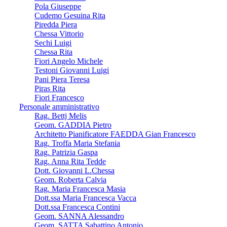
Pola Giuseppe
Cudemo Gesuina Rita
Piredda Piera
Chessa Vittorio
Sechi Luigi
Chessa Rita
Fiori Angelo Michele
Testoni Giovanni Luigi
Pani Piera Teresa
Piras Rita
Fiori Francesco
Personale amministrativo
Rag. Bettj Melis
Geom. GADDIA Pietro
Architetto Pianificatore FAEDDA Gian Francesco
Rag. Troffa Maria Stefania
Rag. Patrizia Gaspa
Rag. Anna Rita Tedde
Dott. Giovanni L.Chessa
Geom. Roberta Calvia
Rag. Maria Francesca Masia
Dott.ssa Maria Francesca Vacca
Dott.ssa Francesca Contini
Geom. SANNA Alessandro
Geom. SATTA Sabattino Antonio