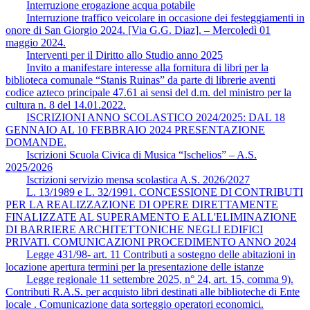
Interruzione erogazione acqua potabile
Interruzione traffico veicolare in occasione dei festeggiamenti in
onore di San Giorgio 2024. [Via G.G. Diaz]. – Mercoledì 01
maggio 2024.
Interventi per il Diritto allo Studio anno 2025
Invito a manifestare interesse alla fornitura di libri per la
biblioteca comunale “Stanis Ruinas” da parte di librerie aventi
codice azteco principale 47.61 ai sensi del d.m. del ministro per la
cultura n. 8 del 14.01.2022.
ISCRIZIONI ANNO SCOLASTICO 2024/2025: DAL 18
GENNAIO AL 10 FEBBRAIO 2024 PRESENTAZIONE
DOMANDE.
Iscrizioni Scuola Civica di Musica “Ischelios” – A.S.
2025/2026
Iscrizioni servizio mensa scolastica A.S. 2026/2027
L. 13/1989 e L. 32/1991. CONCESSIONE DI CONTRIBUTI
PER LA REALIZZAZIONE DI OPERE DIRETTAMENTE
FINALIZZATE AL SUPERAMENTO E ALL'ELIMINAZIONE
DI BARRIERE ARCHITETTONICHE NEGLI EDIFICI
PRIVATI. COMUNICAZIONI PROCEDIMENTO ANNO 2024
Legge 431/98- art. 11 Contributi a sostegno delle abitazioni in
locazione apertura termini per la presentazione delle istanze
Legge regionale 11 settembre 2025, n° 24, art. 15, comma 9).
Contributi R.A.S. per acquisto libri destinati alle biblioteche di Ente
locale . Comunicazione data sorteggio operatori economici.