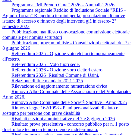
Programma “Mi Prendo Cura” 2026 – Annualità 2026
Programma regionale Reddito di Inclusione Sociale "REIS -
Agiudu Torrau" Riapertura termini per la presentazione di nuove
istanze di accesso e rinnovo degli interventi già in essere- 2°
semestre 2023
Pubblicazione manifesto convocazione commissione elettorale
comunale per nomina scrutatori
Pubblicazione programmi liste - Consultazioni elettorali del 7 e
8 giugno 2026
Referendum 2025 - Opzione voto elettori temporaneamente
all'estero.
Referendum 2025 - Voto fuori sede.
Referendum 2026 - Opzione voro elettori estero
Referendum 2026- Risultati Comune di Usini.
Relazione di fine mandato 2021.2025
Rilevazione ed aggiornamento numerazione civica
Rinnovo Albo Comunale delle Associazioni e del Volontariato.
Anno 2026.
Rinnovo Albo Comunale delle Società Sportive - Anno 2025
Rinnovo legge 162/1998 - Piani personalizzati di aiuto e
sostegno per persone con grave disabilità
Risultati elezioni amministrative del 7 e 8 giugno 2026
Risultato prova preselettiva - concorso pubblico per n. 1 posto
di istruttore tecnico a tempo pieno e indeterminato.
Risultato prova scritta - concorso pubblico per n. 1 posto di