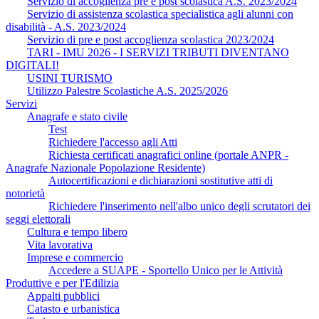
Servizio di accoglienza pre e post scolastica A.S. 2023/2024
Servizio di assistenza scolastica specialistica agli alunni con
disabilità - A.S. 2023/2024
Servizio di pre e post accoglienza scolastica 2023/2024
TARI - IMU 2026 - I SERVIZI TRIBUTI DIVENTANO
DIGITALI!
USINI TURISMO
Utilizzo Palestre Scolastiche A.S. 2025/2026
Servizi
Anagrafe e stato civile
Test
Richiedere l'accesso agli Atti
Richiesta certificati anagrafici online (portale ANPR -
Anagrafe Nazionale Popolazione Residente)
Autocertificazioni e dichiarazioni sostitutive atti di
notorietà
Richiedere l'inserimento nell'albo unico degli scrutatori dei
seggi elettorali
Cultura e tempo libero
Vita lavorativa
Imprese e commercio
Accedere a SUAPE - Sportello Unico per le Attività
Produttive e per l'Edilizia
Appalti pubblici
Catasto e urbanistica