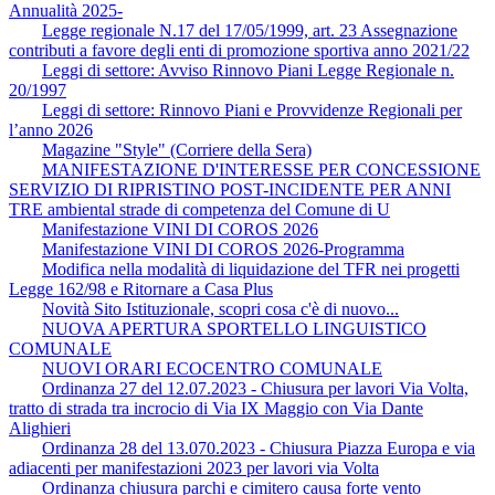
Annualità 2025-
Legge regionale N.17 del 17/05/1999, art. 23 Assegnazione
contributi a favore degli enti di promozione sportiva anno 2021/22
Leggi di settore: Avviso Rinnovo Piani Legge Regionale n.
20/1997
Leggi di settore: Rinnovo Piani e Provvidenze Regionali per
l’anno 2026
Magazine "Style" (Corriere della Sera)
MANIFESTAZIONE D'INTERESSE PER CONCESSIONE
SERVIZIO DI RIPRISTINO POST-INCIDENTE PER ANNI
TRE ambiental strade di competenza del Comune di U
Manifestazione VINI DI COROS 2026
Manifestazione VINI DI COROS 2026-Programma
Modifica nella modalità di liquidazione del TFR nei progetti
Legge 162/98 e Ritornare a Casa Plus
Novità Sito Istituzionale, scopri cosa c'è di nuovo...
NUOVA APERTURA SPORTELLO LINGUISTICO
COMUNALE
NUOVI ORARI ECOCENTRO COMUNALE
Ordinanza 27 del 12.07.2023 - Chiusura per lavori Via Volta,
tratto di strada tra incrocio di Via IX Maggio con Via Dante
Alighieri
Ordinanza 28 del 13.070.2023 - Chiusura Piazza Europa e via
adiacenti per manifestazioni 2023 per lavori via Volta
Ordinanza chiusura parchi e cimitero causa forte vento