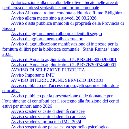
Autorizzazione alla raccolta delle olive ubicate nelle aree di
pertinenza dei plessi scolastici e auditorium comunale
Avviso Abbanoa: rottura condotta adduttrice Ramo Bidighinzu
Avviso allerta meteo sino a giovedì 26.03.2026
Avviso d'asta pubblica immobili di proprietà della Provincia di
Sassari
Avviso di aggiornamento albo presidenti di seggio
Avviso di aggiornamento albo scrutatori
Avviso di aggiudicazione manifestazione di interesse per la
fornitura di libri per la biblioteca comunale "Stanis Ruinas" anno
2023.
Avviso di Appalto aggiudicato - CUP B34H23000200001
Avviso di Appalto aggiudicato - CUP B37B20074340001
AVVISO DI SELEZIONE PUBBLICA
Avviso Importante IMU
AVVISO INTERRUZIONE SERVIZIO IDRICO
Avviso pubblico per l'accesso ai progetti sperimentali - dote
educativa
Avviso pubblico per la presentazione delle domande per
l’ottenimento di contributi per il sostegno alla fruizione dei centri
estivi per minori anno 2026
Avviso scadenza carte d'identità cartacee
Avviso scadenza carte d'identità cartacee.
Avviso scadenza prima rata IMU 2024
Avviso sospensione pausa estiva sportello psicologico