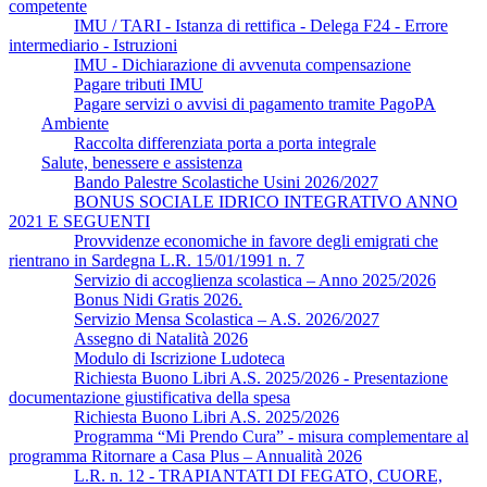
competente
IMU / TARI - Istanza di rettifica - Delega F24 - Errore
intermediario - Istruzioni
IMU - Dichiarazione di avvenuta compensazione
Pagare tributi IMU
Pagare servizi o avvisi di pagamento tramite PagoPA
Ambiente
Raccolta differenziata porta a porta integrale
Salute, benessere e assistenza
Bando Palestre Scolastiche Usini 2026/2027
BONUS SOCIALE IDRICO INTEGRATIVO ANNO
2021 E SEGUENTI
Provvidenze economiche in favore degli emigrati che
rientrano in Sardegna L.R. 15/01/1991 n. 7
Servizio di accoglienza scolastica – Anno 2025/2026
Bonus Nidi Gratis 2026.
Servizio Mensa Scolastica – A.S. 2026/2027
Assegno di Natalità 2026
Modulo di Iscrizione Ludoteca
Richiesta Buono Libri A.S. 2025/2026 - Presentazione
documentazione giustificativa della spesa
Richiesta Buono Libri A.S. 2025/2026
Programma “Mi Prendo Cura” - misura complementare al
programma Ritornare a Casa Plus – Annualità 2026
L.R. n. 12 - TRAPIANTATI DI FEGATO, CUORE,