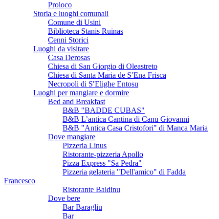
Proloco
Storia e luoghi comunali
Comune di Usini
Biblioteca Stanis Ruinas
Cenni Storici
Luoghi da visitare
Casa Derosas
Chiesa di San Giorgio di Oleastreto
Chiesa di Santa Maria de S′Ena Frisca
Necropoli di S′Elighe Entosu
Luoghi per mangiare e dormire
Bed and Breakfast
B&B "BADDE CUBAS"
B&B L’antica Cantina di Canu Giovanni
B&B "Antica Casa Cristofori" di Manca Maria
Dove mangiare
Pizzeria Linus
Ristorante-pizzeria Apollo
Pizza Express "Sa Pedra"
Pizzeria gelateria "Dell'amico" di Fadda
Francesco
Ristorante Baldinu
Dove bere
Bar Baragliu
Bar