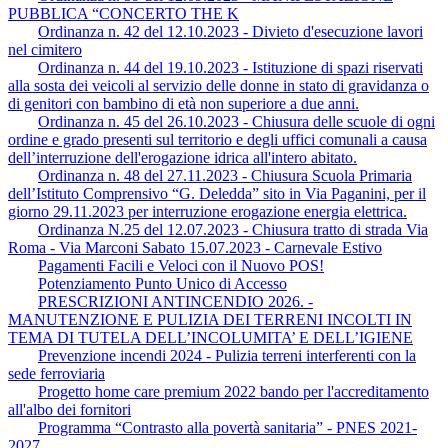
PUBBLICA “CONCERTO THE K
Ordinanza n. 42 del 12.10.2023 - Divieto d'esecuzione lavori
nel cimitero
Ordinanza n. 44 del 19.10.2023 - Istituzione di spazi riservati
alla sosta dei veicoli al servizio delle donne in stato di gravidanza o
di genitori con bambino di età non superiore a due anni.
Ordinanza n. 45 del 26.10.2023 - Chiusura delle scuole di ogni
ordine e grado presenti sul territorio e degli uffici comunali a causa
dell’interruzione dell'erogazione idrica all'intero abitato.
Ordinanza n. 48 del 27.11.2023 - Chiusura Scuola Primaria
dell’Istituto Comprensivo “G. Deledda” sito in Via Paganini, per il
giorno 29.11.2023 per interruzione erogazione energia elettrica.
Ordinanza N.25 del 12.07.2023 - Chiusura tratto di strada Via
Roma - Via Marconi Sabato 15.07.2023 - Carnevale Estivo
Pagamenti Facili e Veloci con il Nuovo POS!
Potenziamento Punto Unico di Accesso
PRESCRIZIONI ANTINCENDIO 2026. -
MANUTENZIONE E PULIZIA DEI TERRENI INCOLTI IN
TEMA DI TUTELA DELL’INCOLUMITA’ E DELL’IGIENE
Prevenzione incendi 2024 - Pulizia terreni interferenti con la
sede ferroviaria
Progetto home care premium 2022 bando per l'accreditamento
all'albo dei fornitori
Programma “Contrasto alla povertà sanitaria” - PNES 2021-
2027