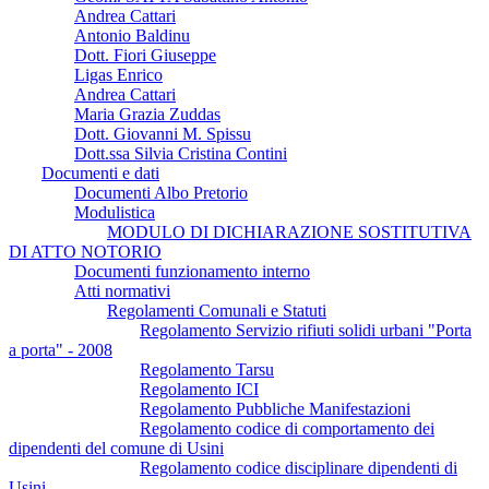
Andrea Cattari
Antonio Baldinu
Dott. Fiori Giuseppe
Ligas Enrico
Andrea Cattari
Maria Grazia Zuddas
Dott. Giovanni M. Spissu
Dott.ssa Silvia Cristina Contini
Documenti e dati
Documenti Albo Pretorio
Modulistica
MODULO DI DICHIARAZIONE SOSTITUTIVA
DI ATTO NOTORIO
Documenti funzionamento interno
Atti normativi
Regolamenti Comunali e Statuti
Regolamento Servizio rifiuti solidi urbani "Porta
a porta" - 2008
Regolamento Tarsu
Regolamento ICI
Regolamento Pubbliche Manifestazioni
Regolamento codice di comportamento dei
dipendenti del comune di Usini
Regolamento codice disciplinare dipendenti di
Usini