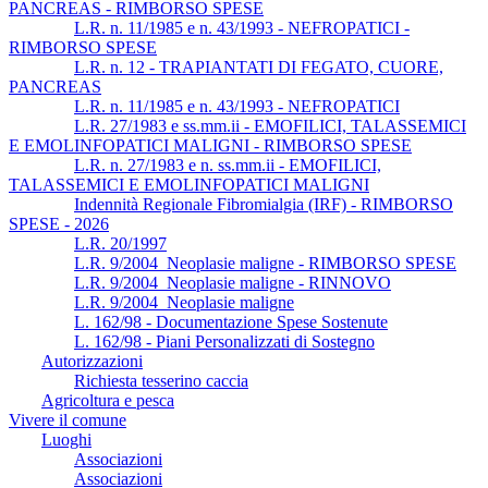
PANCREAS - RIMBORSO SPESE
L.R. n. 11/1985 e n. 43/1993 - NEFROPATICI -
RIMBORSO SPESE
L.R. n. 12 - TRAPIANTATI DI FEGATO, CUORE,
PANCREAS
L.R. n. 11/1985 e n. 43/1993 - NEFROPATICI
L.R. 27/1983 e ss.mm.ii - EMOFILICI, TALASSEMICI
E EMOLINFOPATICI MALIGNI - RIMBORSO SPESE
L.R. n. 27/1983 e n. ss.mm.ii - EMOFILICI,
TALASSEMICI E EMOLINFOPATICI MALIGNI
Indennità Regionale Fibromialgia (IRF) - RIMBORSO
SPESE - 2026
L.R. 20/1997
L.R. 9/2004_Neoplasie maligne - RIMBORSO SPESE
L.R. 9/2004_Neoplasie maligne - RINNOVO
L.R. 9/2004_Neoplasie maligne
L. 162/98 - Documentazione Spese Sostenute
L. 162/98 - Piani Personalizzati di Sostegno
Autorizzazioni
Richiesta tesserino caccia
Agricoltura e pesca
Vivere il comune
Luoghi
Associazioni
Associazioni