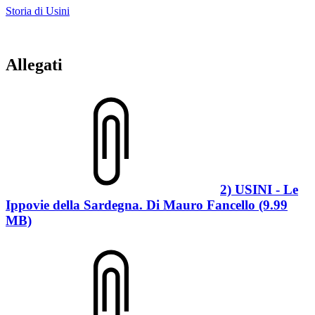
Storia di Usini
Allegati
2) USINI - Le
Ippovie della Sardegna. Di Mauro Fancello (9.99
MB)