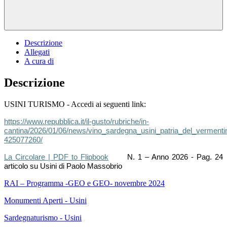
Descrizione
Allegati
A cura di
Descrizione
USINI TURISMO - Accedi ai seguenti link:
https://www.repubblica.it/il-gusto/rubriche/in-
cantina/2026/01/06/news/vino_sardegna_usini_patria_del_verment
425077260/
La Circolare | PDF to Flipbook
N. 1 – Anno 2026 -
Pag. 24
articolo su Usini di Paolo Massobrio
RAI – Programma -GEO e GEO- novembre 2024
Monumenti Aperti - Usini
Sardegnaturismo - Usini