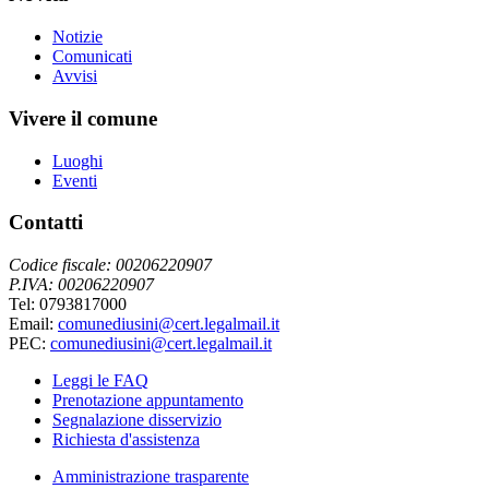
Notizie
Comunicati
Avvisi
Vivere il comune
Luoghi
Eventi
Contatti
Codice fiscale: 00206220907
P.IVA: 00206220907
Tel: 0793817000
Email:
comunediusini@cert.legalmail.it
PEC:
comunediusini@cert.legalmail.it
Leggi le FAQ
Prenotazione appuntamento
Segnalazione disservizio
Richiesta d'assistenza
Amministrazione trasparente