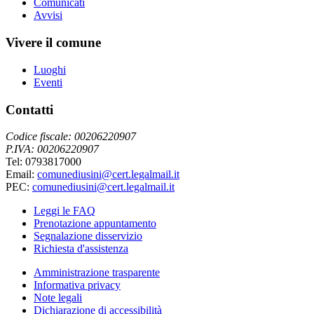
Comunicati
Avvisi
Vivere il comune
Luoghi
Eventi
Contatti
Codice fiscale: 00206220907
P.IVA: 00206220907
Tel: 0793817000
Email:
comunediusini@cert.legalmail.it
PEC:
comunediusini@cert.legalmail.it
Leggi le FAQ
Prenotazione appuntamento
Segnalazione disservizio
Richiesta d'assistenza
Amministrazione trasparente
Informativa privacy
Note legali
Dichiarazione di accessibilità