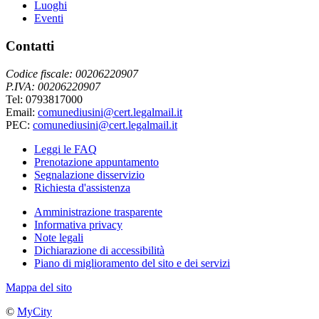
Luoghi
Eventi
Contatti
Codice fiscale: 00206220907
P.IVA: 00206220907
Tel: 0793817000
Email:
comunediusini@cert.legalmail.it
PEC:
comunediusini@cert.legalmail.it
Leggi le FAQ
Prenotazione appuntamento
Segnalazione disservizio
Richiesta d'assistenza
Amministrazione trasparente
Informativa privacy
Note legali
Dichiarazione di accessibilità
Piano di miglioramento del sito e dei servizi
Mappa del sito
©
MyCity