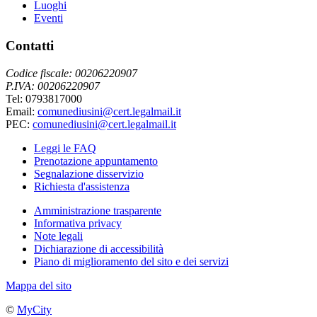
Luoghi
Eventi
Contatti
Codice fiscale: 00206220907
P.IVA: 00206220907
Tel: 0793817000
Email:
comunediusini@cert.legalmail.it
PEC:
comunediusini@cert.legalmail.it
Leggi le FAQ
Prenotazione appuntamento
Segnalazione disservizio
Richiesta d'assistenza
Amministrazione trasparente
Informativa privacy
Note legali
Dichiarazione di accessibilità
Piano di miglioramento del sito e dei servizi
Mappa del sito
©
MyCity