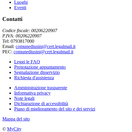
Luoghi
Eventi
Contatti
Codice fiscale: 00206220907
P.IVA: 00206220907
Tel: 0793817000
Email:
comunediusini@cert.legalmail.it
PEC:
comunediusini@cert.legalmail.it
Leggi le FAQ
Prenotazione appuntamento
Segnalazione disservizio
Richiesta d'assistenza
Amministrazione trasparente
Informativa privacy
Note legali
Dichiarazione di accessibilità
Piano di miglioramento del sito e dei servizi
Mappa del sito
©
MyCity